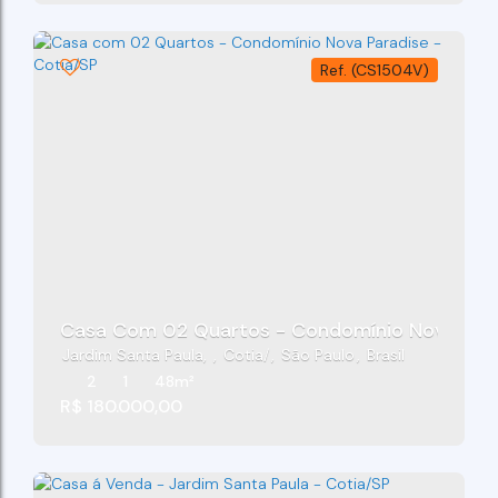
(CS1504V)
Casa Com 02 Quartos - Condomínio Nova Para
Jardim Santa Paula
,
Cotia
,
São Paulo
,
Brasil
2
1
48m²
R$
180.000,00