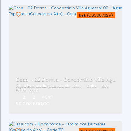
(CS566732V)
Casa - 02 Dorms - Condomínio Villa Aguassaí 0
Água Espraiada (Caucaia do Alto)
,
Cotia
,
São
Paulo
,
Brasil
2
2
49m²
R$
203.600,00