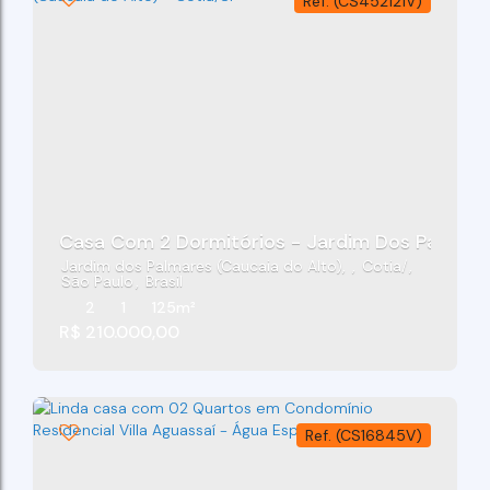
(CS452121V)
Casa Com 2 Dormitórios - Jardim Dos Palmares
Jardim dos Palmares (Caucaia do Alto)
,
Cotia
,
São Paulo
,
Brasil
2
1
125m²
R$
210.000,00
(CS16845V)