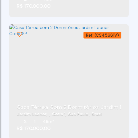
R$
170.000,00
(CS45681V)
Casa Térrea Com 2 Dormitórios Jardim Leonor
Jardim Leonor
,
Cotia
,
São Paulo
,
Brasil
2
1
48m²
R$
170.000,00