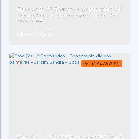
Casa Com 02 Quartos - Condomínio Villa Cauc
Chácara Tropical (Caucaia do Alto)
,
Cotia
,
São
Paulo
,
Brasil
2
2
70m²
R$
190.000,00
(CS472529V)
Casa (V) - 2 Dormitórios - Condomínio Vila Da