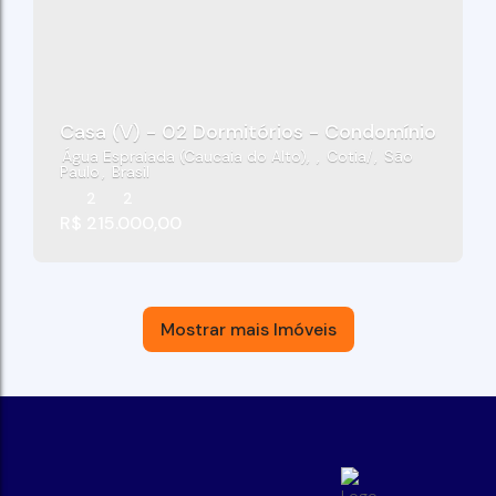
Casa (V) - 02 Dormitórios - Condomínio Vila B
Água Espraiada (Caucaia do Alto)
,
Cotia
,
São
Paulo
,
Brasil
2
2
R$
215.000,00
Mostrar mais Imóveis