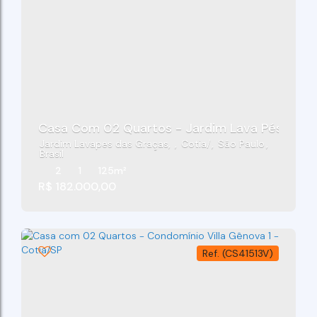
Casa Com 02 Quartos - Jardim Lava Pés Das G
Jardim Lavapes das Graças
,
Cotia
,
São Paulo
,
Brasil
2
1
125m²
R$
182.000,00
(CS41513V)