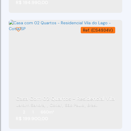
R$
194.990,00
(CS4934V)
Casa Com 02 Quartos - Residencial Vila Do La
Jardim Sandra
,
Cotia
,
São Paulo
,
Brasil
2
1
660m²
R$
199.900,00