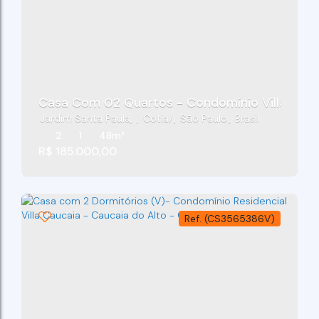
Casa Com 02 Quartos - Condomínio Villa Gêno
Jardim Santa Paula
,
Cotia
,
São Paulo
,
Brasil
2
1
48m²
R$
185.000,00
(CS3565386V)