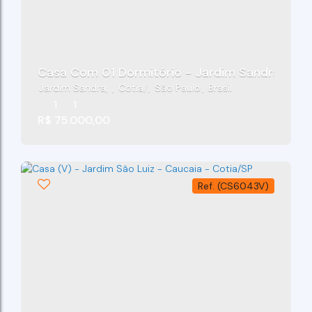
Casa Com 01 Dormitório - Jardim Sandra - Co
Jardim Sandra
,
Cotia
,
São Paulo
,
Brasil
1
1
R$
75.000,00
(CS6043V)