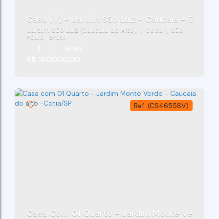
Casa (V) - Jardim São Luiz - Caucaia - Cotia/
Jardim São Luiz (Caucaia do Alto)
,
Cotia
,
São
Paulo
,
Brasil
1
1
60m²
R$
160.000,00
(CS46558V)
Casa Com 01 Quarto - Jardim Monte Verde - C