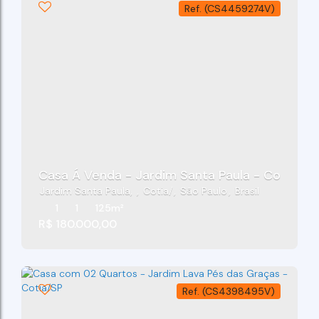
(CS4459274V)
Casa Á Venda - Jardim Santa Paula - Cotia/SP
Jardim Santa Paula
,
Cotia
,
São Paulo
,
Brasil
1
1
125m²
R$
180.000,00
(CS4398495V)