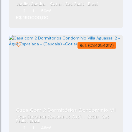
Jardim Sandra
,
Cotia
,
São Paulo
,
Brasil
2
1
56m²
R$
190.000,00
(CS428421V)
Casa Com 2 Dormitórios Condomínio Villa Agua
Água Espraiada (Caucaia do Alto)
,
Cotia
,
São
Paulo
,
Brasil
2
1
48m²