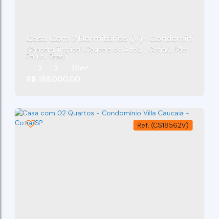
Casa Com 2 Dormitórios (V)- Condomínio Reside
Chácara Tropical (Caucaia do Alto)
,
Cotia
,
São
Paulo
,
Brasil
2
2
70m²
R$
188.000,00
(CS18562V)