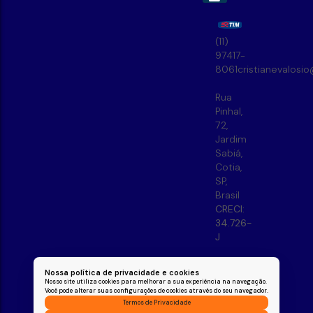
(11)
97417-
8061
cristianevalosi
Rua
Pinhal
,
72
,
Jardim
Sabiá
,
Cotia
,
SP
,
Brasil
CRECI:
34.726-
J
Nossa política de privacidade e cookies
Nosso site utiliza cookies para melhorar a sua experiência na navegação.
Você pode alterar suas configurações de cookies através do seu navegador.
Termos de Privacidade