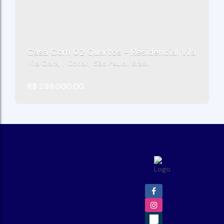
Casa Com 02 Quartos - Residencial Vila Das Fl
Vila Clara
,
Cotia
,
São Paulo
,
Brasil
R$
299.000,00