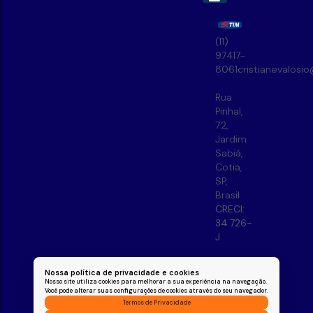
(11)
97417-
8061
cristianevalosi
Rua
Pinhal
,
72
,
Jardim
Sabiá
,
Cotia
,
SP
,
Brasil
CRECI:
34.726-
J
Nossa política de privacidade e cookies
Nosso site utiliza cookies para melhorar a sua experiência na navegação.
Você pode alterar suas configurações de cookies através do seu navegador.
Termos de Privacidade