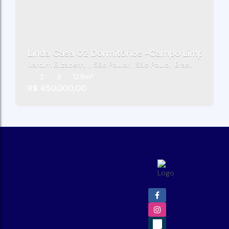
Linda Casa 02 Dormitórios -Campo Limpo - Sã
Jardim Elizabeth
,
São Paulo
,
São Paulo
,
Brasil
2
3
125m²
R$
450.000,00