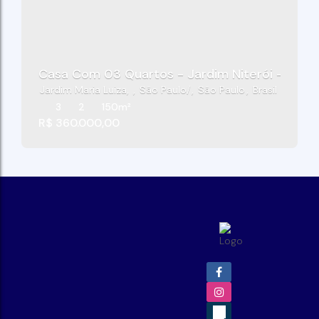
Casa Com 03 Quartos - Jardim Niterói - São 
Jardim Maria Luiza
,
São Paulo
,
São Paulo
,
Brasil
3
2
150m²
R$
360.000,00