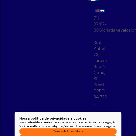
(11)
97417-
8061
cristianevalosi
Rua
Pinhal
,
72
,
Jardim
Sabiá
,
Cotia
,
SP
,
Brasil
CRECI:
34.726-
J
Nossa política de privacidade e cookies
Nosso site utiliza cookies para melhorar a sua experiência na navegação.
Você pode alterar suas configurações de cookies através do seu navegador.
Termos de Privacidade