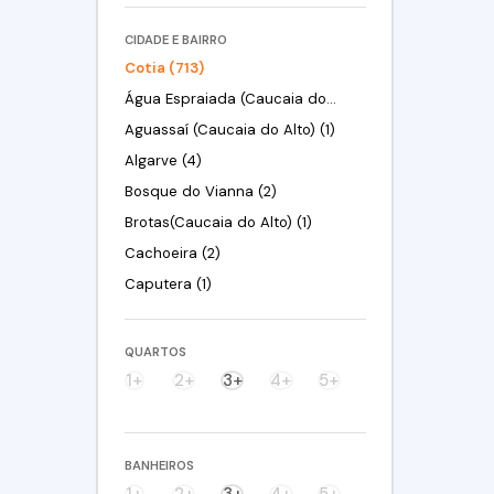
CIDADE E BAIRRO
Cotia (713)
Água Espraiada (Caucaia do Alto) (19)
Aguassaí (Caucaia do Alto) (1)
Algarve (4)
Bosque do Vianna (2)
Brotas(Caucaia do Alto) (1)
Cachoeira (2)
Caputera (1)
Centreville (10)
Centro (1)
QUARTOS
Chácara Canta Galo (11)
1+
2+
3+
4+
5+
Chácara Eliana (3)
Chácara Granja Velha (5)
BANHEIROS
Chácara Nossa Senhora de Fátima Taboleiro Verde (3)
1+
2+
3+
4+
5+