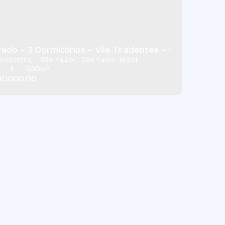
ado - 3 Dormitórios - Vila Tiradentes - São Paulo/SP
Tiradentes
,
São Paulo
,
São Paulo
,
Brasil
3
500m²
10.000,00