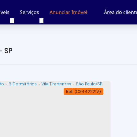
veis
Serviços
Área do client
Anunciar Imóvel
- SP
(CS442221V)