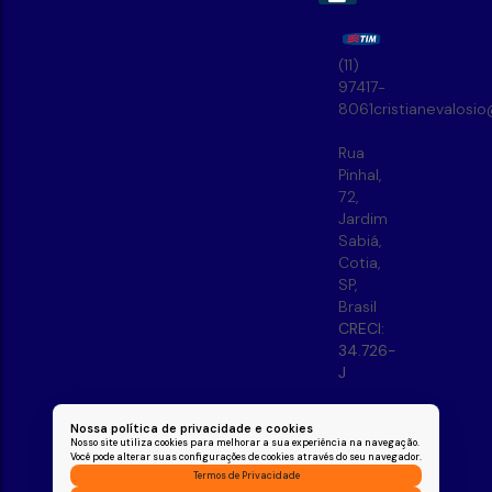
(11)
97417-
8061
cristianevalosi
Rua
Pinhal
,
72
,
Jardim
Sabiá
,
Cotia
,
SP
,
Brasil
CRECI:
34.726-
J
Nossa política de privacidade e cookies
Nosso site utiliza cookies para melhorar a sua experiência na navegação.
Você pode alterar suas configurações de cookies através do seu navegador.
Termos de Privacidade