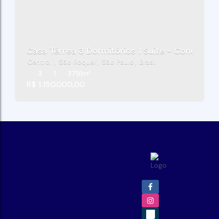
Casa Térrea 3 Dormitórios 1 Suíte - Condomíni
Centro
,
São Roque
,
São Paulo
,
Brasil
3
1
3791m²
R$
1.150.000,00