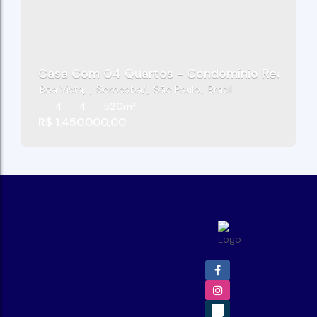
Casa Com 04 Quartos - Condomínio Real Villa
Boa Vista
,
Sorocaba
,
São Paulo
,
Brasil
4
4
520m²
R$
1.450.000,00