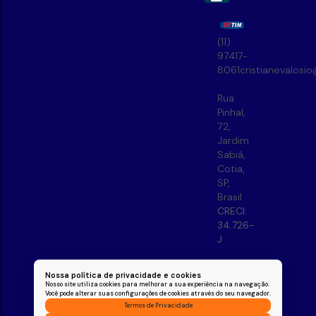
(11)
97417-
8061
cristianevalosi
Rua
Pinhal
,
72
,
Jardim
Sabiá
,
Cotia
,
SP
,
Brasil
CRECI:
34.726-
J
Nossa política de privacidade e cookies
Nosso site utiliza cookies para melhorar a sua experiência na navegação.
Você pode alterar suas configurações de cookies através do seu navegador.
Termos de Privacidade