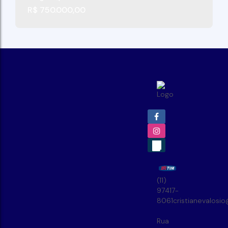
R$
750.000,00
(11)
97417-
8061
cristianevalosi
Rua