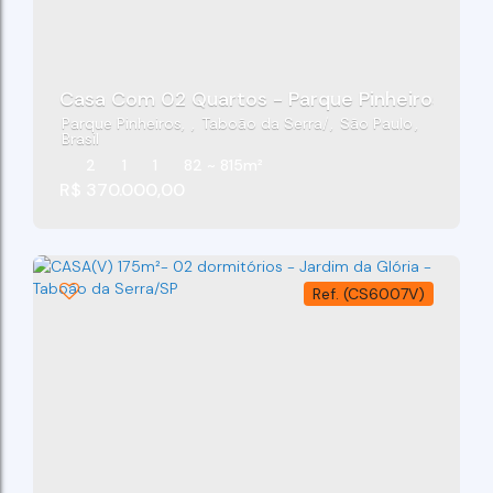
Casa Com 02 Quartos - Parque Pinheiros - Ta
Parque Pinheiros
,
Taboão da Serra
,
São Paulo
,
Brasil
2
1
1
82 ~ 815m²
R$
370.000,00
(CS6007V)