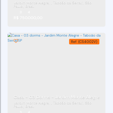
Jardim Monte Alegre
,
Taboão da Serra
,
São
Paulo
,
Brasil
3
4
R$
750.000,00
(CS4002V)
Casa - 03 Dorms - Jardim Monte Alegre - Tab
Jardim Monte Alegre
,
Taboão da Serra
,
São
Paulo
,
Brasil
3
4