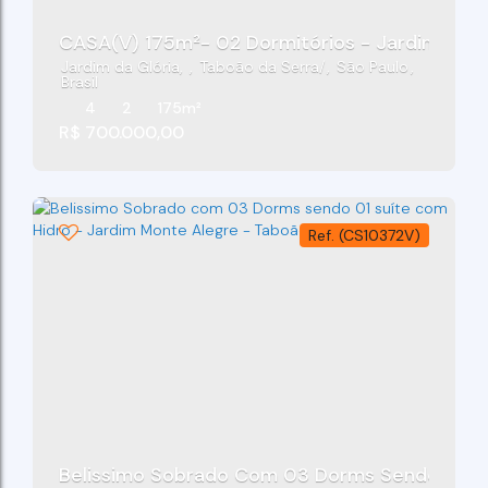
CASA(V) 175m²- 02 Dormi
Jardim da Glória
,
Taboão da Serra
,
São Paulo
,
Brasil
4
2
175m²
R$
700.000,00
(CS10372V)