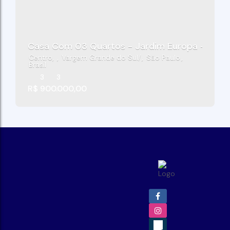
Casa Com 03 Quartos - Jardim Europa - Varg
Centro
,
Vargem Grande do Sul
,
São Paulo
,
Brasil
3
3
R$
900.000,00