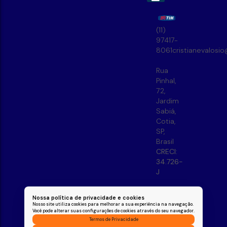
(11)
97417-
8061
cristianevalosi
Rua
Pinhal
,
72
,
Jardim
Sabiá
,
Cotia
,
SP
,
Brasil
CRECI:
34.726-
J
Nossa política de privacidade e cookies
Nosso site utiliza cookies para melhorar a sua experiência na navegação.
Você pode alterar suas configurações de cookies através do seu navegador.
Termos de Privacidade