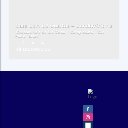
Casa Com 03 Quartos – Condomínio Na Fazend
Chácara Vale do Rio Cotia
,
Carapicuíba
,
São
Paulo
,
Brasil
3
4
4
R$
1.250.000,00