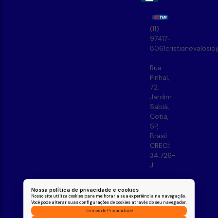
(11)
97417-
8061
cristianevalosi
Rua
Pinhal
,
72
,
Jardim
Sabiá
,
Cotia
,
SP
,
Brasil
CRECI:
34.726-
J
Nossa política de privacidade e cookies
Nosso site utiliza cookies para melhorar a sua experiência na navegação.
Você pode alterar suas configurações de cookies através do seu navegador.
Termos de Privacidade