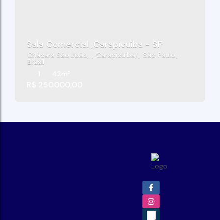
Sala Comercial ,Carapicuíba - SP
Chácara São João
,
Carapicuíba
,
São Paulo
,
Brasil
1
42m²
R$
250.000,00