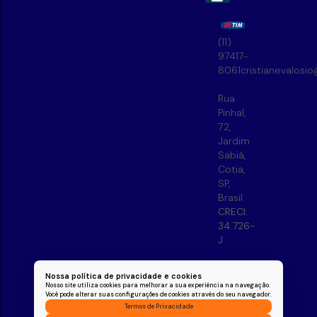
(11)
97417-
8061
cristianevalosi
Rua
Pinhal
,
72
,
Jardim
Sabiá
,
Cotia
,
SP
,
Brasil
CRECI:
34.726-
J
Nossa política de privacidade e cookies
Nosso site utiliza cookies para melhorar a sua experiência na navegação.
Você pode alterar suas configurações de cookies através do seu navegador.
Termos de Privacidade