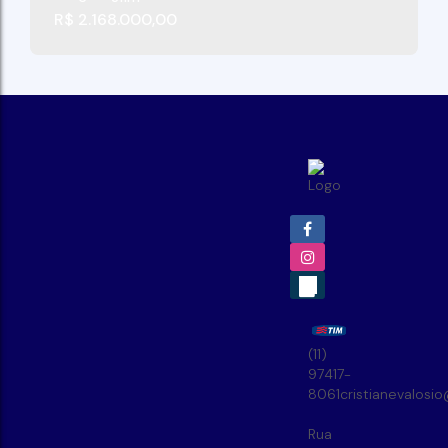
R$
2.168.000,00
(11)
97417-
8061
cristianevalosi
Rua