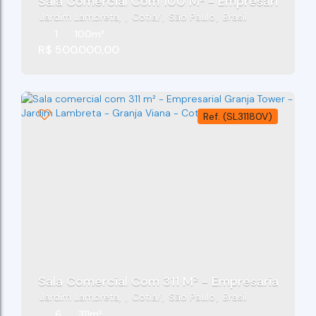
Sala Comercial Com 100 M² - Empresarial Gran
Jardim Lambreta
,
Cotia
,
São Paulo
,
Brasil
1
100m²
R$
500.000,00
(SL31180V)
Sala Comercial Com 311 M²
Jardim Lambreta
,
Cotia
,
São Paulo
,
Brasil
6
311m²