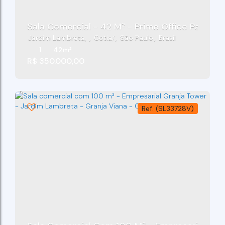
Sala Comercial - 42 M² - Prime Office Park - G
Jardim Lambreta
,
Cotia
,
São Paulo
,
Brasil
1
42m²
R$
350.000,00
(SL33728V)