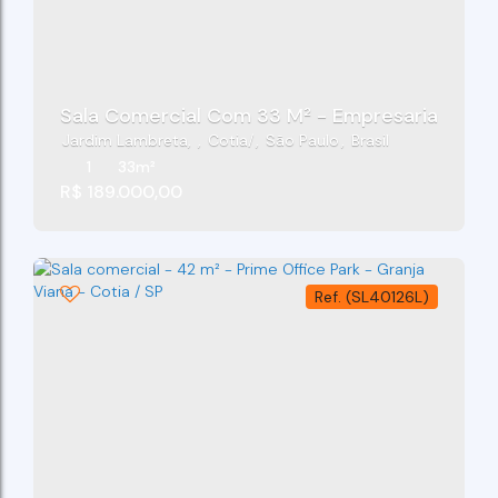
Sala Comercial Com 33 M² - Empresarial Granj
Jardim Lambreta
,
Cotia
,
São Paulo
,
Brasil
1
33m²
R$
189.000,00
(SL40126L)