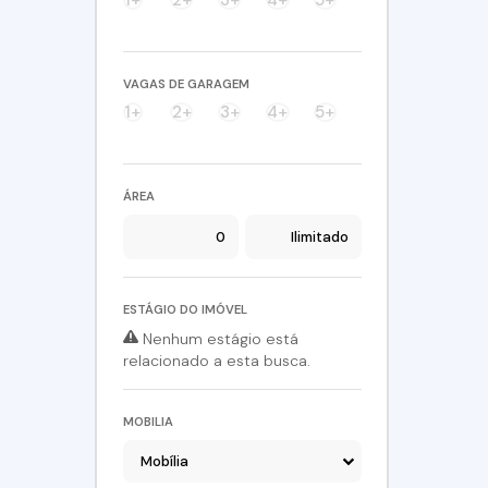
São Roque (1)
Caete (Mailasqui) (1)
VAGAS DE GARAGEM
1+
2+
3+
4+
5+
ÁREA
ESTÁGIO DO IMÓVEL
Nenhum estágio está
relacionado a esta busca.
MOBILIA
Mobília