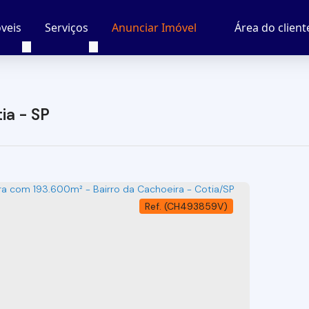
veis
Serviços
Área do client
Anunciar Imóvel
ia - SP
(CH493859V)