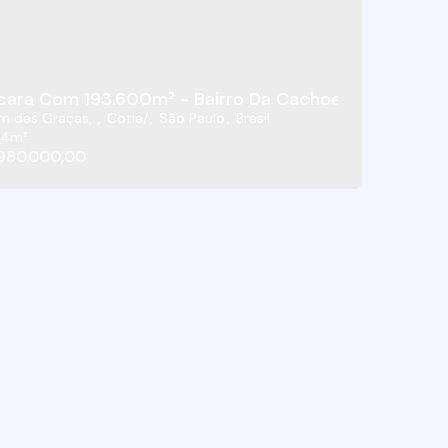
ara Com 193.600m² - Bairro Da Cachoeira - Cotia/S
im das Graças
,
Cotia
,
São Paulo
,
Brasil
94m²
.980.000,00