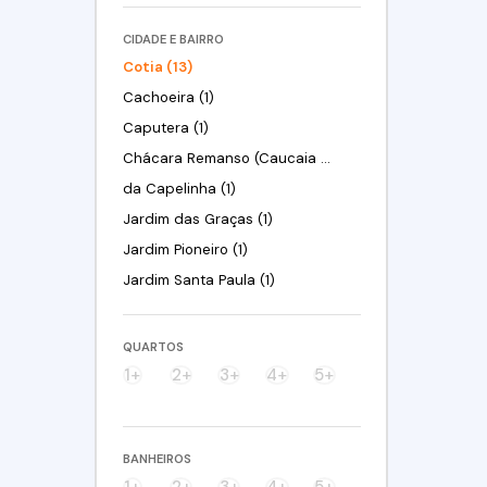
CIDADE E BAIRRO
Cotia (13)
Cachoeira (1)
Caputera (1)
Chácara Remanso (Caucaia do Alto) (1)
da Capelinha (1)
Jardim das Graças (1)
Jardim Pioneiro (1)
Jardim Santa Paula (1)
Parque Dom Henrique (1)
Parque Rizzo II (1)
QUARTOS
Parque Santa Rita de Cássia (1)
1+
2+
3+
4+
5+
Pitas (1)
Santana (1)
BANHEIROS
Terras de São Felipe (Caucaia do Alto) (1)
1+
2+
3+
4+
5+