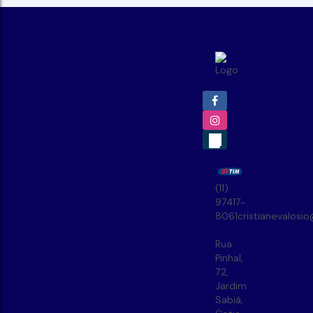
(11)
97417-
8061
cristianevalosi
Rua
Pinhal
,
72
,
Jardim
Sabiá
,