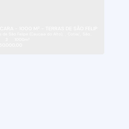
CARA - 1000 M² - TERRAS DE SÃO FELIPE (CAUCAIA D
s de São Felipe (Caucaia do Alto)
,
Cotia
,
São
,
Brasil
3
1000m²
50.000,00