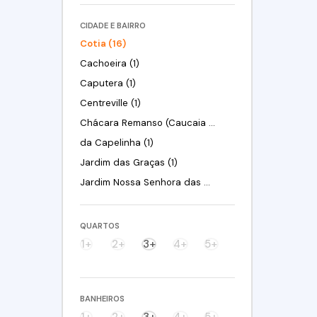
CIDADE E BAIRRO
Cotia (16)
Cachoeira (1)
Caputera (1)
Centreville (1)
Chácara Remanso (Caucaia do Alto) (1)
da Capelinha (1)
Jardim das Graças (1)
Jardim Nossa Senhora das Graças (1)
Jardim Pioneiro (1)
Jardim Santa Paula (1)
QUARTOS
Parque Dom Henrique (1)
1+
2+
3+
4+
5+
Parque Rizzo II (1)
Parque Santa Rita de Cássia (1)
BANHEIROS
Pitas (1)
1+
2+
3+
4+
5+