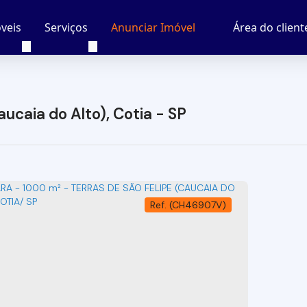
veis
Serviços
Área do client
Anunciar Imóvel
ucaia do Alto), Cotia - SP
(CH46907V)