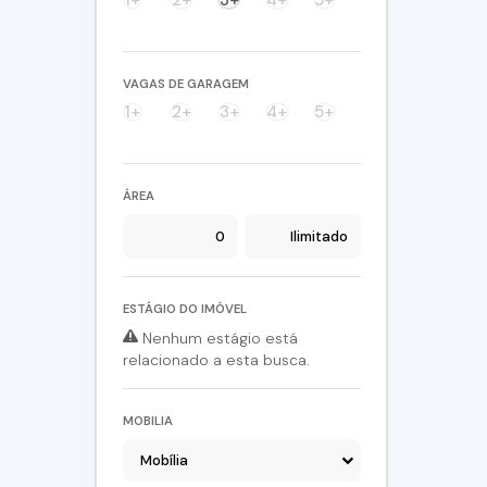
Quinta dos Angicos (1)
Santana (1)
Terras de São Felipe (Caucaia do Alto) (1)
VAGAS DE GARAGEM
Carapicuíba (1)
1+
2+
3+
4+
5+
Chácara dos Junqueiras (1)
São Roque (1)
Caete (Mailasqui) (1)
ÁREA
ESTÁGIO DO IMÓVEL
Nenhum estágio está
relacionado a esta busca.
MOBILIA
Mobília