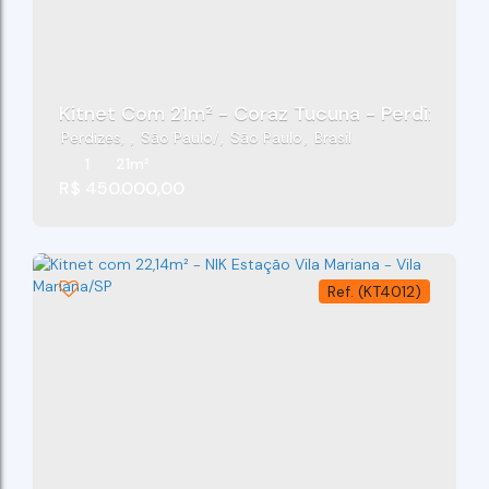
Kitnet Com 21m² - Coraz Tucuna - Perdizes/S
Perdizes
,
São Paulo
,
São Paulo
,
Brasil
1
21m²
R$
450.000,00
(KT4012)