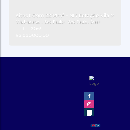
Kitnet Com 22,14m² - NIK Estação Vila Mariana
Vila Mariana
,
São Paulo
,
São Paulo
,
Brasil
1
22m²
R$
550.000,00