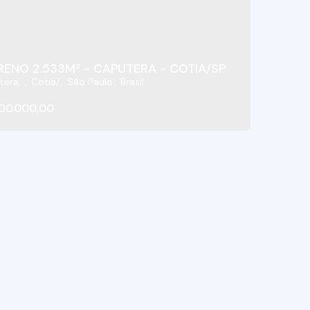
RENO 2.533M² - CAPUTERA - COTIA/SP
tera
,
Cotia
,
São Paulo
,
Brasil
00.000,00