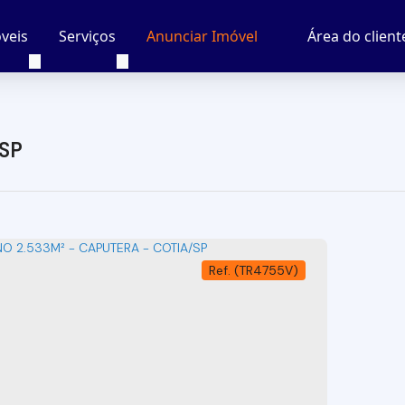
veis
Serviços
Área do client
Anunciar Imóvel
 SP
(TR4755V)