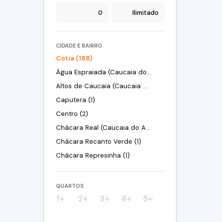
CIDADE E BAIRRO
Cotia (188)
Água Espraiada (Caucaia do Alto) (2)
Altos de Caucaia (Caucaia do Alto) (2)
Caputera (1)
Centro (2)
Chácara Real (Caucaia do Alto) (3)
Chácara Recanto Verde (1)
Chácara Represinha (1)
Chácara Roselândia (4)
Chácara Vista Alegre (1)
QUARTOS
Chácaras São Carlos (1)
1+
2+
3+
4+
5+
Colina (Caucaia do Alto) (1)