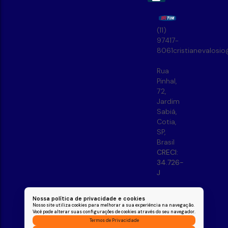
(11)
97417-
8061
cristianevalosi
Rua
Pinhal
,
72
,
Jardim
Sabiá
,
Cotia
,
SP
,
Brasil
CRECI:
34.726-
J
Nossa política de privacidade e cookies
Nosso site utiliza cookies para melhorar a sua experiência na navegação.
Você pode alterar suas configurações de cookies através do seu navegador.
Termos de Privacidade