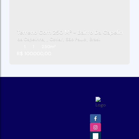
Terreno Com 250 M² - Bairro Da Capelinha (Cau
da Capelinha
,
Cotia
,
São Paulo
,
Brasil
1
1
250m²
R$
100.000,00