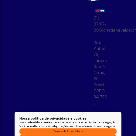
(11)
97417-
8061
cristianevalosi
Rua
Pinhal
,
72
,
Jardim
Sabiá
,
Cotia
,
SP
,
Brasil
CRECI:
34.726-
J
Nossa política de privacidade e cookies
Nosso site utiliza cookies para melhorar a sua experiência na navegação.
Você pode alterar suas configurações de cookies através do seu navegador.
Termos de Privacidade