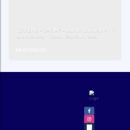
TERRENO - 240M² - Jardim Dinorah - ITAPEVI/
Jardim Dinorah
,
Cotia
,
São Paulo
,
Brasil
R$
85.000,00