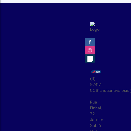
(11)
97417-
8061
cristianevalosi
Rua
Pinhal
,
72
,
Jardim
Sabiá
,