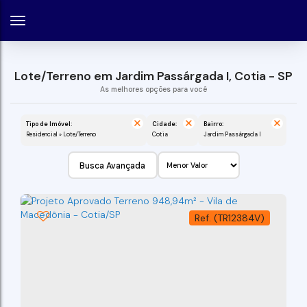
Lote/Terreno em Jardim Passárgada I, Cotia - SP
Tipo de Imóvel:
Cidade:
Bairro:
Residencial » Lote/Terreno
Cotia
Jardim Passárgada I
Busca Avançada
(TR12384V)