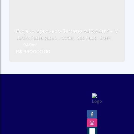
Projeto Aprovado Terreno 948,94m² - Vila De
Jardim Passárgada I
,
Cotia
,
São Paulo
,
Brasil
949m²
R$
960.000,00