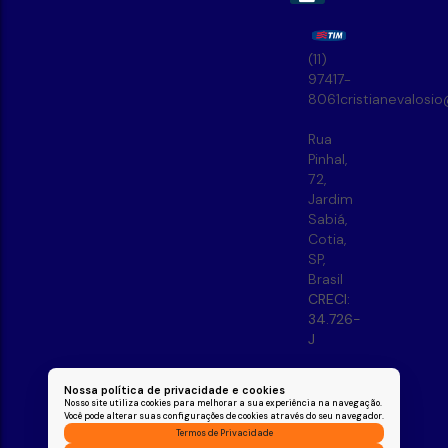
(11)
97417-
8061
cristianevalosi
Rua
Pinhal
,
72
,
Jardim
Sabiá
,
Cotia
,
SP
,
Brasil
CRECI:
34.726-
J
Nossa política de privacidade e cookies
Nosso site utiliza cookies para melhorar a sua experiência na navegação.
Você pode alterar suas configurações de cookies através do seu navegador.
Termos de Privacidade