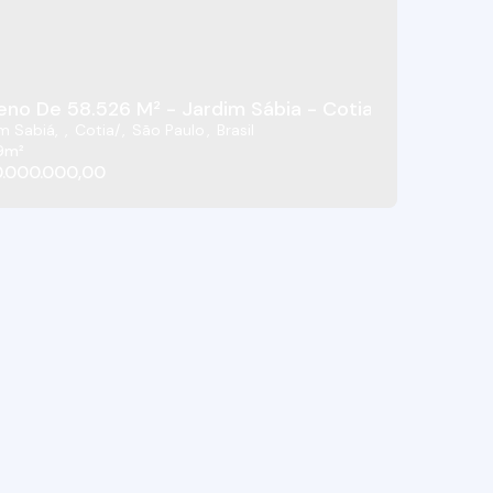
Terreno De 58.526 M² - Jardim Sábia - Cotia/SP
m Sabiá
,
Cotia
,
São Paulo
,
Brasil
9m²
.000.000,00