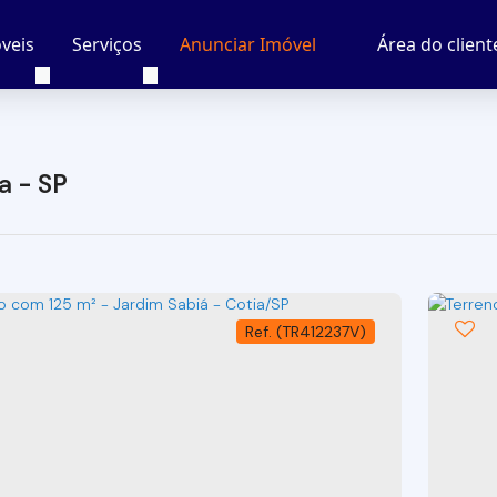
veis
Serviços
Área do client
Anunciar Imóvel
a - SP
(TR412237V)