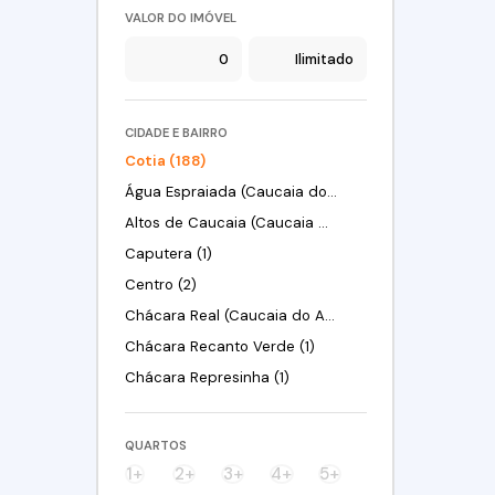
VALOR DO IMÓVEL
CIDADE E BAIRRO
Cotia (188)
Água Espraiada (Caucaia do Alto) (2)
Altos de Caucaia (Caucaia do Alto) (2)
Caputera (1)
Centro (2)
Chácara Real (Caucaia do Alto) (3)
Chácara Recanto Verde (1)
Chácara Represinha (1)
Chácara Roselândia (4)
Chácara Vista Alegre (1)
QUARTOS
Chácaras São Carlos (1)
1+
2+
3+
4+
5+