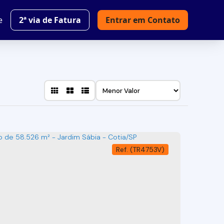
e
2ª via de Fatura
Entrar em Contato
(TR4753V)