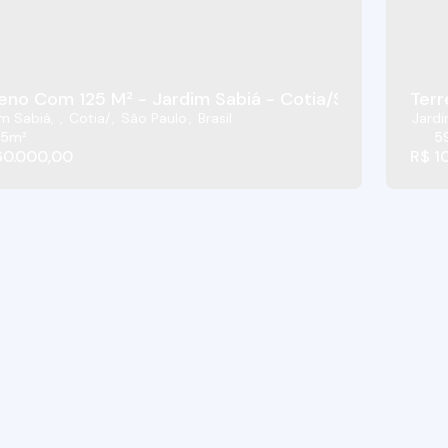
eno Com 125 M² - Jardim Sabiá - Cotia/SP
im Sabiá
,
Cotia
,
São Paulo
,
Brasil
Jardi
25m²
5
60.000,00
R$
10