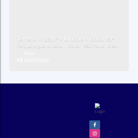
Terreno - 125m² - Mirizola - Cotia /SP
Parque Miguel Mirizola
,
Cotia
,
São Paulo
,
Brasil
125m²
R$
90.500,00