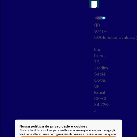
(11)
97417-
8061
cristianevalosi
Rua
Pinhal
,
72
,
Jardim
Sabiá
,
Cotia
,
SP
,
Brasil
CRECI:
34.726-
J
Nossa política de privacidade e cookies
Nosso site utiliza cookies para melhorar a sua experiência na navegação.
Você pode alterar suas configurações de cookies através do seu navegador.