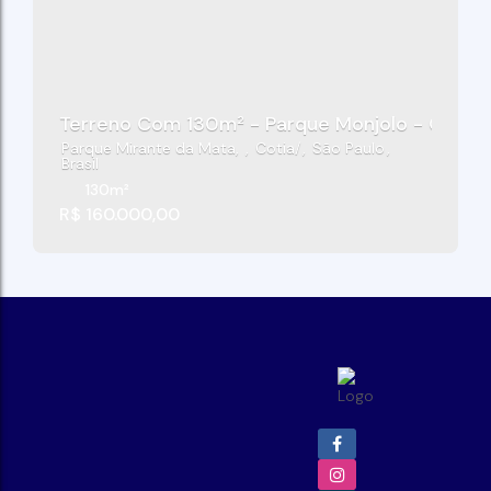
Terreno Com 130m² - Parque Monjolo - Cotia/
Parque Mirante da Mata
,
Cotia
,
São Paulo
,
Brasil
130m²
R$
160.000,00