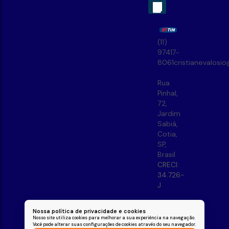
(11)
97417-
8061
cristianevalosi
Rua
Pinhal
,
72
,
Jardim
Sabiá
,
Cotia
,
SP
,
Brasil
CRECI:
34.726-
J
Nossa política de privacidade e cookies
Nosso site utiliza cookies para melhorar a sua experiência na navegação.
Você pode alterar suas configurações de cookies através do seu navegador.