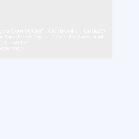
eno Com 500m² - Centreville - Cotia/SP
e Santa Rita de Cássia
,
Cotia
,
São Paulo
,
Brasil
1
500m²
50.000,00