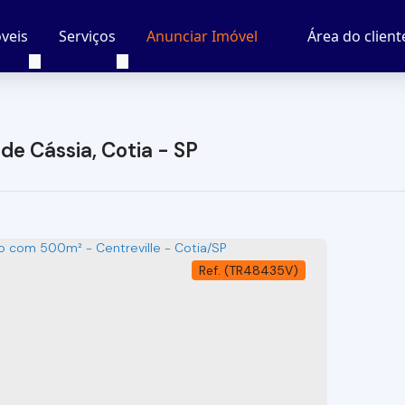
veis
Serviços
Área do client
Anunciar Imóvel
de Cássia, Cotia - SP
(TR48435V)