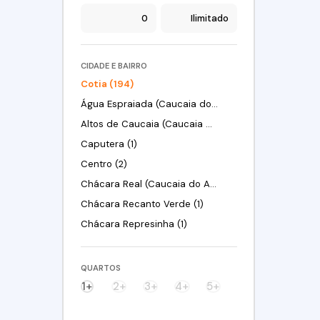
CIDADE E BAIRRO
Cotia (194)
Água Espraiada (Caucaia do Alto) (2)
Altos de Caucaia (Caucaia do Alto) (2)
Caputera (1)
Centro (2)
Chácara Real (Caucaia do Alto) (3)
Chácara Recanto Verde (1)
Chácara Represinha (1)
Chácara Roselândia (4)
Chácara Vista Alegre (1)
QUARTOS
Chácaras São Carlos (1)
1+
2+
3+
4+
5+
Colina (Caucaia do Alto) (1)