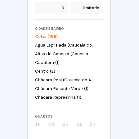
CIDADE E BAIRRO
Cotia (188)
Água Espraiada (Caucaia do Alto) (2)
Altos de Caucaia (Caucaia do Alto) (2)
Caputera (1)
Centro (2)
Chácara Real (Caucaia do Alto) (3)
Chácara Recanto Verde (1)
Chácara Represinha (1)
Chácara Roselândia (4)
Chácara Vista Alegre (1)
QUARTOS
Chácaras São Carlos (1)
1+
2+
3+
4+
5+
Colina (Caucaia do Alto) (1)