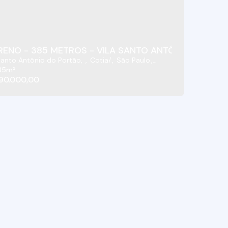
RENO - 385 METROS - VILA SANTO ANTÔNIO DO PORT
Santo Antônio do Portão
,
Cotia
,
São Paulo
,
85m²
90.000,00