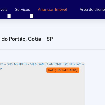
veis
Serviços
Área do client
Anunciar Imóvel
 do Portão, Cotia - SP
(TR2441540V)