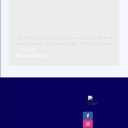
Terreno 700m²(V) - Condomínio Parque Das Ar
Jardim Indaiá
,
Embu das Artes
,
São Paulo
,
Brasil
500m²
R$
449.000,00