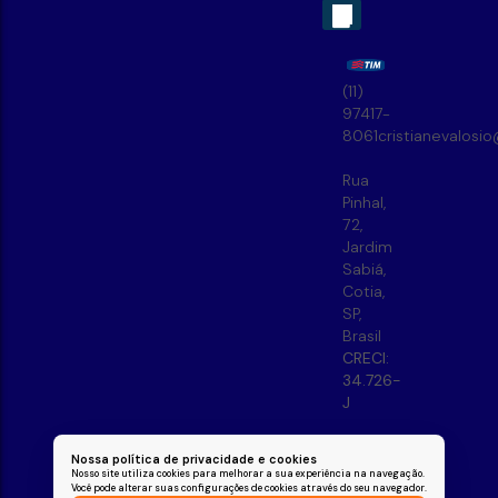
(11)
97417-
8061
cristianevalosi
Rua
Pinhal
,
72
,
Jardim
Sabiá
,
Cotia
,
SP
,
Brasil
CRECI:
34.726-
J
Nossa política de privacidade e cookies
Nosso site utiliza cookies para melhorar a sua experiência na navegação.
Você pode alterar suas configurações de cookies através do seu navegador.