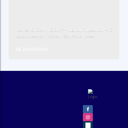
Terreno Com 150m² - Jardim Leonor - Cotia/S
Jardim Leonor
,
Cotia
,
São Paulo
,
Brasil
R$
220.000,00