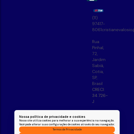
(11)
97417-
8061
cristianevalosi
Rua
Pinhal
,
72
,
Jardim
Sabiá
,
Cotia
,
SP
,
Brasil
CRECI:
34.726-
J
Nossa política de privacidade e cookies
Nosso site utiliza cookies para melhorar a sua experiência na navegação.
Você pode alterar suas configurações de cookies através do seu navegador.
Termos de Privacidade