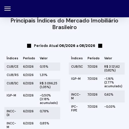
Principais Índices do Mercado Imobiliário
Brasileiro
Período Atual
06/2026
a
08/2026
Índices
Período
Valor
Índices
Período
Valor
CUB/CE
6/2026
0,15%
CUB/SC
7/2026
R$ 3.121,62
(0,82%)
CUB/RS
6/2026
1,31%
IGP-M
7/2026
-1,16%
(2.77%
CUB/SC
6/2026
R$ 3.096,25
acumulado)
(1,05%)
INCC-
7/2026
0,62%
IGP-M
6/2026
-0,50%
M
(3.18%
acumulado)
IPC-
7/2026
-0,03%
FIPE
INCC-
6/2026
0,78%
DI
INCC-
6/2026
0,85%
M