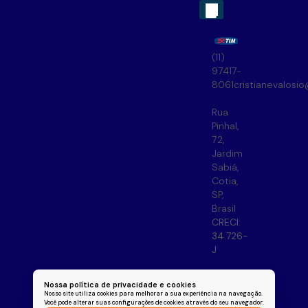
(11)
97417-
8061
cristianevalosi
Rua
Pinhal
,
72
,
Jardim
Sabiá
,
Cotia
,
SP
,
Brasil
CRECI:
34.726-
J
Nossa política de privacidade e cookies
Nosso site utiliza cookies para melhorar a sua experiência na navegação.
Você pode alterar suas configurações de cookies através do seu navegador.