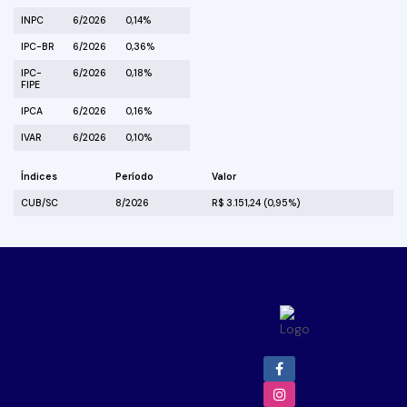
INPC
6/2026
0,14%
IPC-BR
6/2026
0,36%
IPC-
6/2026
0,18%
FIPE
IPCA
6/2026
0,16%
IVAR
6/2026
0,10%
Índices
Período
Valor
CUB/SC
8/2026
R$ 3.151,24 (0,95%)