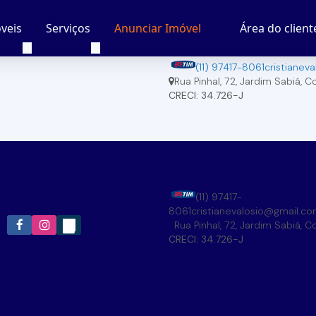
veis
Serviços
Área do client
Anunciar Imóvel
(11) 97417-8061
cristianev
Rua Pinhal
,
72
,
Jardim Sabiá
,
Co
CRECI: 34.726-J
(11) 97417-
8061
cristianevalosio@gmail.c
Rua Pinhal
,
72
,
Jardim Sabiá
,
Co
CRECI: 34.726-J