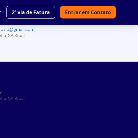
e
2ª via de Fatura
Entrar em Contato
alosio@gmail.com
tia
,
SP
,
Brasil
om
tia
,
SP
,
Brasil