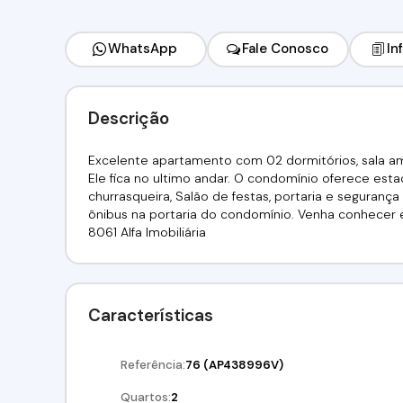
WhatsApp
Fale Conosco
In
Descrição
Excelente apartamento com 02 dormitórios, sala amp
Ele fica no ultimo andar. O condomínio oferece est
churrasqueira, Salão de festas, portaria e seguranç
ônibus na portaria do condomínio. Venha conhecer e m
8061 Alfa Imobiliária
Características
Referência:
76
(AP438996V)
Quartos:
2