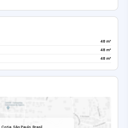
48 m²
48 m²
48 m²
,
Cotia
,
São Paulo
,
Brasil