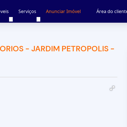
veis
Serviços
Área do client
Anunciar Imóvel
RIOS - JARDIM PETRÓPOLIS -