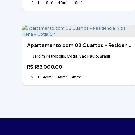
2
1
46m²
46m²
46m²
Apartamento com 02 Quartos - Residencial Vida Plena - Cotia/SP
Jardim Petrópolis, Cotia, São Paulo, Brasil
R$
183.000,00
2
1
45m²
45m²
45m²