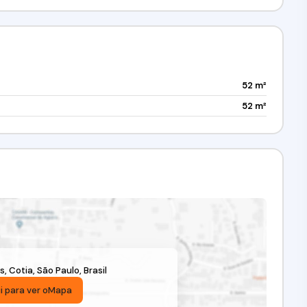
52 m²
52 m²
s
,
Cotia
,
São Paulo
,
Brasil
i para ver o
Mapa