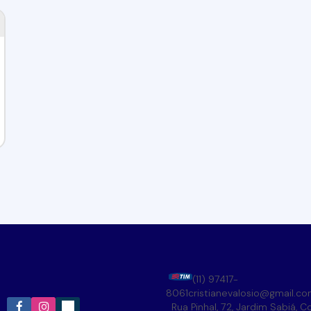
(11) 97417-
8061
cristianevalosio@gmail.c
Rua Pinhal
,
72
,
Jardim Sabiá
,
Co