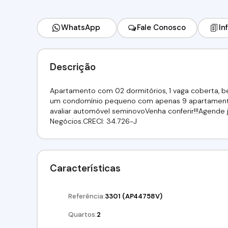
WhatsApp
Fale Conosco
In
Descrição
Apartamento com 02 dormitórios, 1 vaga coberta, b
um condomínio pequeno com apenas 9 apartamentos
avaliar automóvel seminovoVenha conferir!!!Agende já 
Negócios.CRECI: 34.726-J
Características
Referência:
3301
(AP44758V)
Quartos:
2