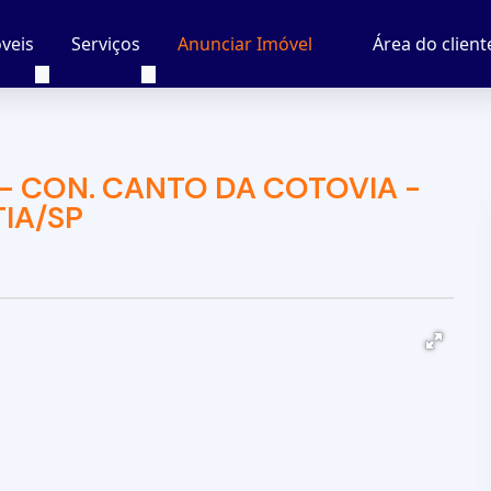
veis
Serviços
Área do client
Anunciar Imóvel
- CON. CANTO DA COTOVIA -
IA/SP