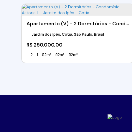
Apartamento (V) - 2 Dormitórios - Condomínio Astoria ll - Jardim dos Ipês - Cotia
Jardim dos Ipês, Cotia, São Paulo, Brasil
R$
250.000,00
2
1
52m²
52m²
52m²