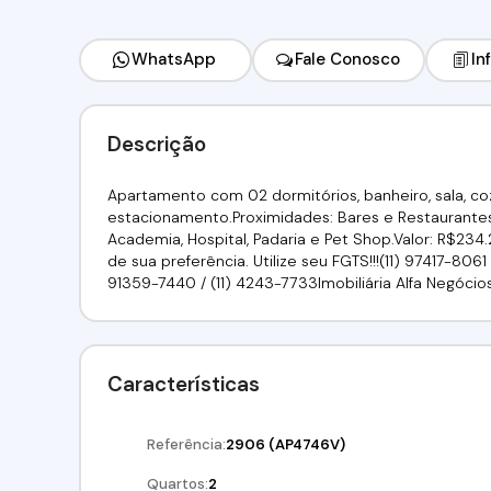
WhatsApp
Fale Conosco
In
Descrição
Apartamento com 02 dormitórios, banheiro, sala, coz
estacionamento.Proximidades: Bares e Restaurantes
Academia, Hospital, Padaria e Pet Shop.Valor: R$2
de sua preferência. Utilize seu FGTS!!!(11) 97417-8061 
91359-7440 / (11) 4243-7733Imobiliária Alfa Negócio
Características
Referência:
2906
(AP4746V)
Quartos:
2