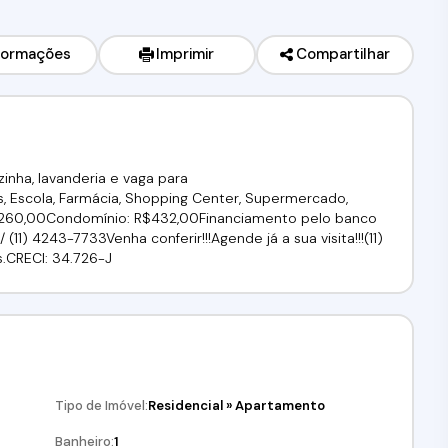
formações
Imprimir
Compartilhar
inha, lavanderia e vaga para
, Escola, Farmácia, Shopping Center, Supermercado,
34.260,00Condomínio: R$432,00Financiamento pelo banco
/ (11) 4243-7733Venha conferir!!!Agende já a sua visita!!!(11)
s.CRECI: 34.726-J
Tipo de Imóvel:
Residencial
»
Apartamento
Banheiro:
1