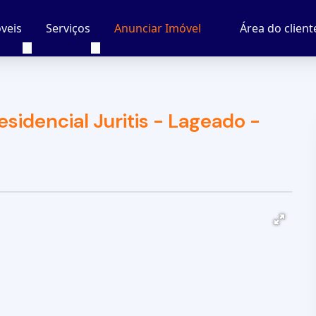
veis
Serviços
Área do client
Anunciar Imóvel
idencial Juritis - Lageado -