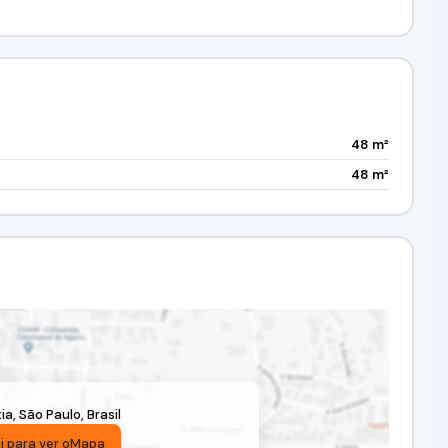
48 m²
48 m²
ia
,
São Paulo
,
Brasil
i para ver o
Mapa