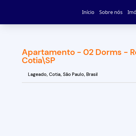
Início
Sobre nós
Imó
Apartamento - 02 Dorms - Res
Cotia\SP
Lageado
,
Cotia
,
São Paulo
,
Brasil