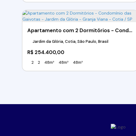
Apartamento com 2 Dormitórios - Condomínio das Gaivotas - Jardim da Glória - Granja Viana - Cotia / SP
Jardim da Glória, Cotia, São Paulo, Brasil
R$
254.400,00
2
2
48m²
48m²
48m²