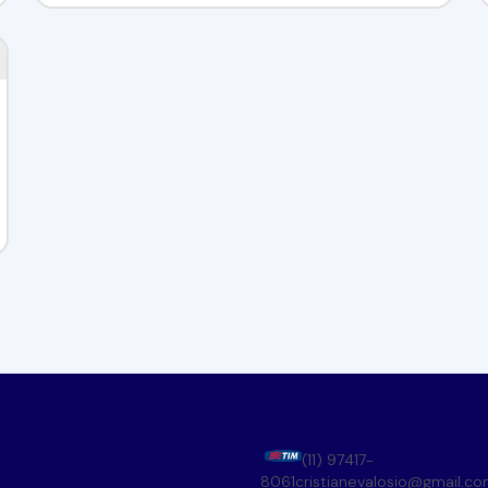
(11) 97417-
8061
cristianevalosio@gmail.c