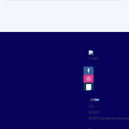
(11)
97417-
8061
cristianevalosi