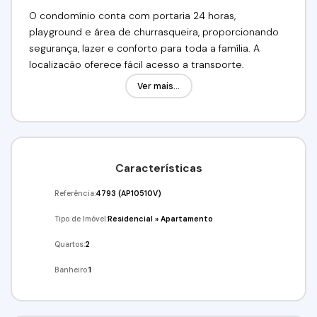
O condomínio conta com portaria 24 horas,
playground e área de churrasqueira, proporcionando
segurança, lazer e conforto para toda a família. A
localização oferece fácil acesso a transporte,
comércios e escolas, garantindo praticidade e
Ver mais...
comodidade aos moradores.
Valor: R$ 250.000,00
Venha conferir!!! Agende já a sua visita!
Características
(11) 95332-7355 Angela
Referência:
4793
(AP10510V)
Tipo de Imóvel:
Residencial
»
Apartamento
Imobiliária Alfa Negócios.
CRECI: 34.726-J
Quartos:
2
Banheiro:
1