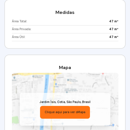
Medidas
Área Total:
47 m²
Área Privada:
47 m²
Área Útil:
47 m²
Mapa
Jardim Ísis
,
Cotia
,
São Paulo
,
Brasil
Clique aqui para ver o
Mapa