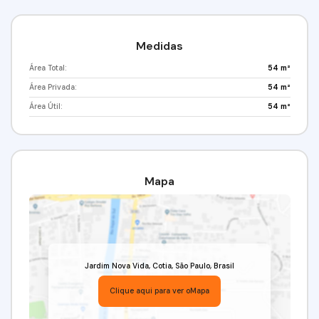
Medidas
Área Total:
54 m²
Área Privada:
54 m²
Área Útil:
54 m²
Mapa
Jardim Nova Vida
,
Cotia
,
São Paulo
,
Brasil
Clique aqui para ver o
Mapa