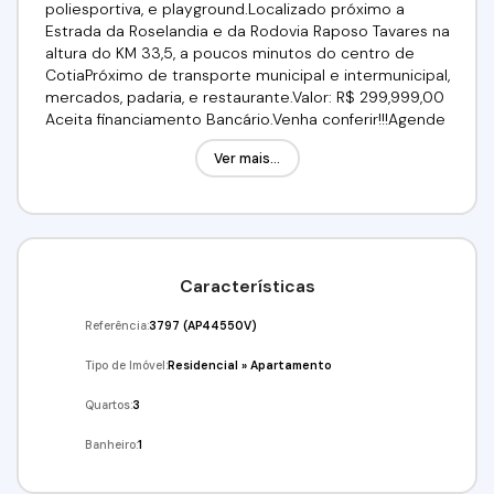
poliesportiva, e playground.Localizado próximo a
Estrada da Roselandia e da Rodovia Raposo Tavares na
altura do KM 33,5, a poucos minutos do centro de
CotiaPróximo de transporte municipal e intermunicipal,
mercados, padaria, e restaurante.Valor: R$ 299,999,00
Aceita financiamento Bancário.Venha conferir!!!Agende
já a sua visita!!!(11) 97417-8061 (11) 95332-
Ver mais...
7355Imobiliária Alfa Negócios.
Características
Referência:
3797
(AP44550V)
Tipo de Imóvel:
Residencial
»
Apartamento
Quartos:
3
Banheiro:
1