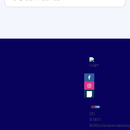
(11)
97417-
8061
cristianevalosi