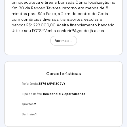
brinquedoteca e área arborizada.Ótimo localização no
Km 30 da Raposo Tavares, retorno em menos de 5
minutos para São Paulo, a 2 km do centro de Cotia
com comércios diversos, transportes, escolas e
bancos.R$: 223.000,00 Aceita financiamento bancário.
Utilize seu FGTS!!!Venha conferir!!!Agende já a sua
visita!!!(11) 98211-2565 / (11) 97417-8061Imobiliária Alfa
Ver mais...
Negócios.CRECI: 34.726-J
Características
Referência:
3876
(AP41307V)
Tipo de Imóvel:
Residencial
»
Apartamento
Quartos:
2
Banheiro:
1