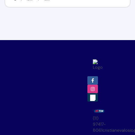
(11)
97417-
8061
cristianevalosi