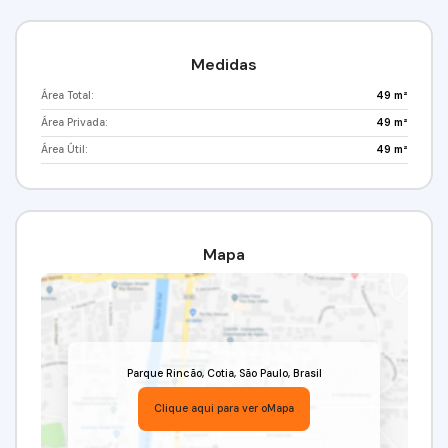
Medidas
Área Total:
49 m²
Área Privada:
49 m²
Área Útil:
49 m²
Mapa
Parque Rincão
,
Cotia
,
São Paulo
,
Brasil
Clique aqui para ver o
Mapa