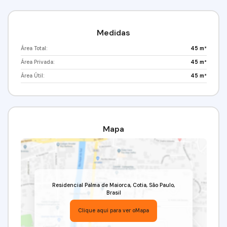
Medidas
Área Total:
45 m²
Área Privada:
45 m²
Área Útil:
45 m²
Mapa
Residencial Palma de Maiorca
,
Cotia
,
São Paulo
,
Brasil
Clique aqui para ver o
Mapa