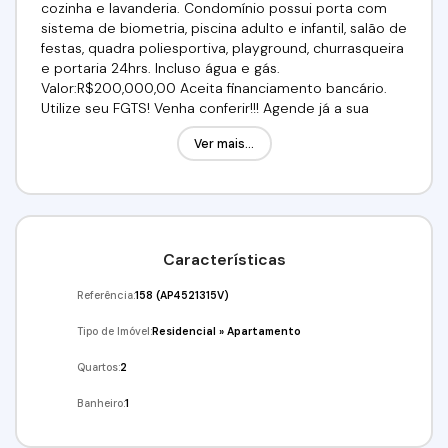
cozinha e lavanderia. Condomínio possui porta com
sistema de biometria, piscina adulto e infantil, salão de
festas, quadra poliesportiva, playground, churrasqueira
e portaria 24hrs. Incluso água e gás.
Valor:R$200,000,00 Aceita financiamento bancário.
Utilize seu FGTS! Venha conferir!!! Agende já a sua
visita!!! (11) 9-5286-3605 / 98211-2565 / 96139-3346
Ver mais...
Imobiliária Alfa Negócios.
Características
Referência:
158
(AP4521315V)
Tipo de Imóvel:
Residencial
»
Apartamento
Quartos:
2
Banheiro:
1