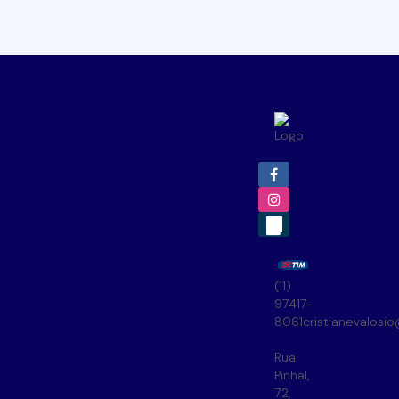
(11)
97417-
8061
cristianevalosi
Rua
Pinhal
,
72
,