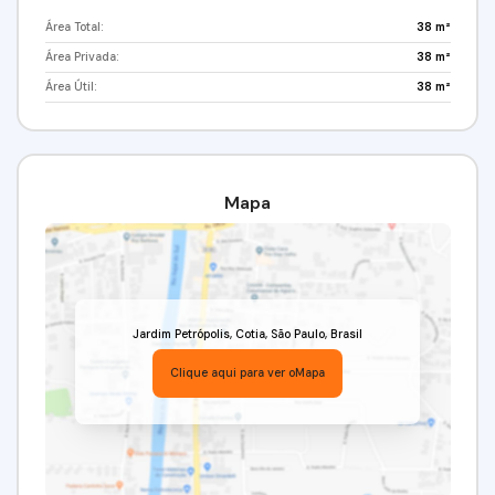
Área Total:
38 m²
Área Privada:
38 m²
Área Útil:
38 m²
Mapa
Jardim Petrópolis
,
Cotia
,
São Paulo
,
Brasil
Clique aqui para ver o
Mapa