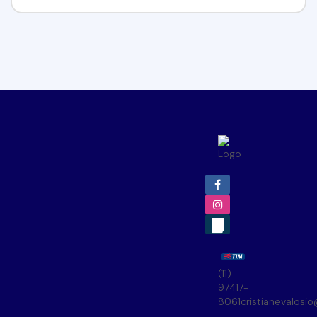
(11)
97417-
8061
cristianevalosi