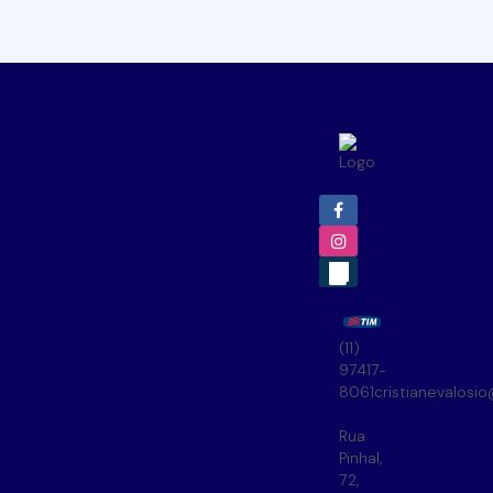
(11)
97417-
8061
cristianevalosi
Rua
Pinhal
,
72
,