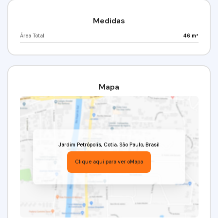
Imobiliária Alfa Negócios.
CRECI: 34.726-J.
Medidas
Área Total:
46 m²
Mapa
Jardim Petrópolis
,
Cotia
,
São Paulo
,
Brasil
Clique aqui para ver o
Mapa