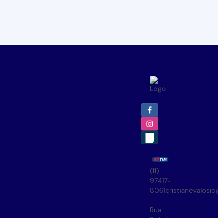
(11)
97417-
8061
cristianevalosi
Rua