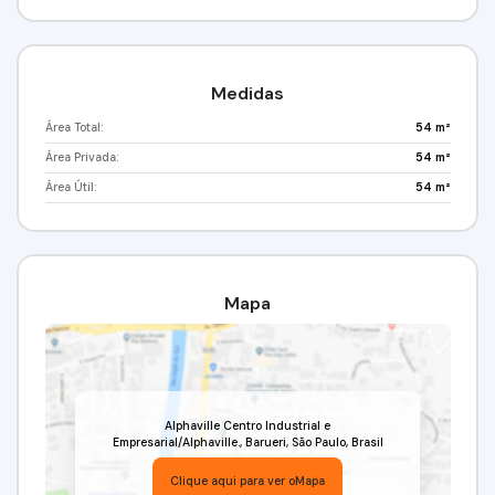
Negócios.CRECI: 34.726-J
Medidas
Área Total:
54 m²
Área Privada:
54 m²
Área Útil:
54 m²
Mapa
Alphaville Centro Industrial e
Empresarial/Alphaville.
,
Barueri
,
São Paulo
,
Brasil
Clique aqui para ver o
Mapa