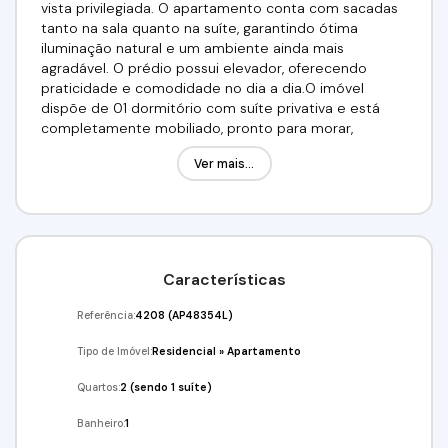
vista privilegiada. O apartamento conta com sacadas
tanto na sala quanto na suíte, garantindo ótima
iluminação natural e um ambiente ainda mais
agradável. O prédio possui elevador, oferecendo
praticidade e comodidade no dia a dia.O imóvel
dispõe de 01 dormitório com suíte privativa e está
completamente mobiliado, pronto para morar,
incluindo geladeira duplex e todos os itens essenciais
Ver mais...
para uma estadia confortável. Ideal para quem busca
um espaço funcional, bem distribuído e com
excelente padrão de conforto.O valor do aluguel é de
R$ 5.800,00, já incluso condomínio (R$ 1.800,00), IPTU
(R$ 200,00), limpeza e arrumação cinco vezes por
semana, água, gás, internet, TV, acesso à academia e
Características
uma vaga de garagem coberta. O sistema é pague e
use, proporcionando praticidade e controle de
Referência:
4208
(AP48354L)
despesas.Para a locação, são aceitas as seguintes
garantias: três depósitos de caução, fiador ou seguro-
Tipo de Imóvel:
Residencial
»
Apartamento
fiança. É necessário não possuir restrições no
SPC/Serasa e comprovar renda equivalente a três
Quartos:
2 (sendo 1 suíte)
vezes o valor do aluguel.Venha conferir!!! Agende já a
Banheiro:
1
sua visita!(11) 97417-8061Imobiliária Alfa