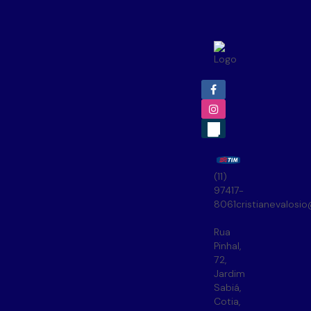
(11)
97417-
8061
cristianevalosi
Rua
Pinhal
,
72
,
Jardim
Sabiá
,
Cotia
,