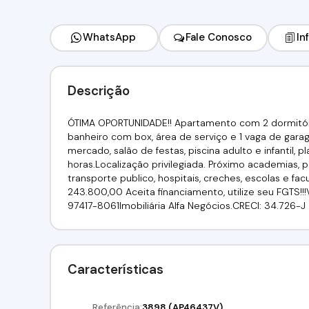
WhatsApp
Fale Conosco
In
Descrição
ÓTIMA OPORTUNIDADE!! Apartamento com 2 dormitóri
banheiro com box, área de serviço e 1 vaga de gara
mercado, salão de festas, piscina adulto e infantil,
horas.Localização privilegiada. Próximo academias, 
transporte publico, hospitais, creches, escolas e fac
243.800,00 Aceita financiamento, utilize seu FGTS!!!Ven
97417-8061Imobiliária Alfa Negócios.CRECI: 34.726-J
Características
Referência:
3898
(AP46437V)