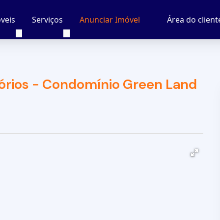
veis
Serviços
Área do client
Anunciar Imóvel
rios - Condomínio Green Land