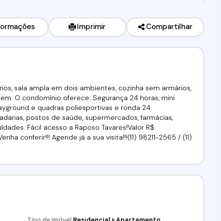
formações
Imprimir
Compartilhar
os, sala ampla em dois ambientes, cozinha sem armários,
gem. O condomínio oferece: Segurança 24 horas, mini
 playground e quadras poliesportivas e ronda 24
padarias, postos de saúde, supermercados, farmácias,
uldades. Fácil acesso a Raposo Tavares!Valor R$:
ha conferir!!! Agende já a sua visita!!!(11) 98211-2565 / (11)
Tipo de Imóvel:
Residencial
»
Apartamento