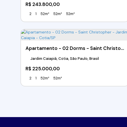
R$
243.800,00
2
1
52m²
52m²
52m²
Apartamento - 02 Dorms - Saint Christopher - Jardim Caiapia - Cotia/SP
Jardim Caiapiá, Cotia, São Paulo, Brasil
R$
225.000,00
2
1
52m²
52m²