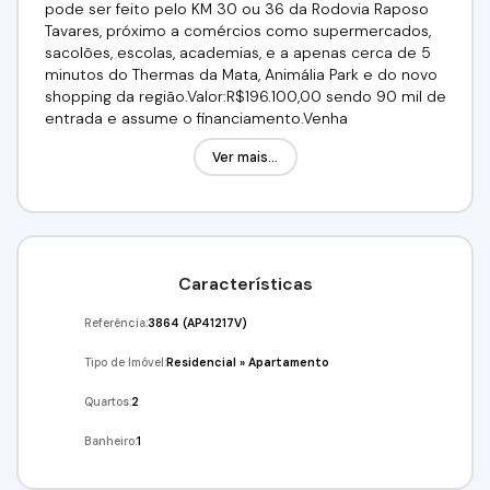
pode ser feito pelo KM 30 ou 36 da Rodovia Raposo
Tavares, próximo a comércios como supermercados,
sacolões, escolas, academias, e a apenas cerca de 5
minutos do Thermas da Mata, Animália Park e do novo
shopping da região.Valor:R$196.100,00 sendo 90 mil de
entrada e assume o financiamento.Venha
Conferir!!!Agende já a sua visita!!!(11) 95332-7355 / (11)
Ver mais...
98211-2565Imobiliária Alfa Negócios
Características
Referência:
3864
(AP41217V)
Tipo de Imóvel:
Residencial
»
Apartamento
Quartos:
2
Banheiro:
1