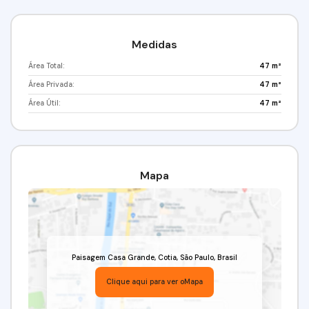
Medidas
Área Total:
47 m²
Área Privada:
47 m²
Área Útil:
47 m²
Mapa
Paisagem Casa Grande
,
Cotia
,
São Paulo
,
Brasil
Clique aqui para ver o
Mapa