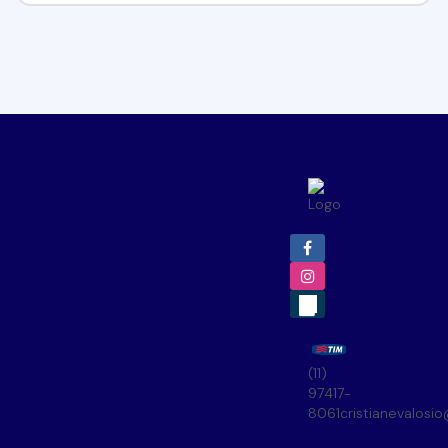
(11)
97417-
8061
cristianevalosi