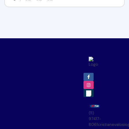
(11)
97417-
8061
cristianevalosi