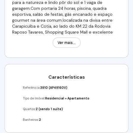
para a natureza e lindo pôr do sol e 1 vaga de
garagem.Com portaria 24 horas, piscina, quadra
esportiva, salão de festas, gás encanado e espaço
gourmet na área comum.localizada na divisa entre
Carapicuíba e Cotia, ao lado do KM 22 da Rodovia
Raposo Tavares, Shopping Square Mall e excelente
localização de acesso à Cotia, Carapícuiba, Butantã e
Ver mais...
Osasco.Valor R$ 347.000,00 - Aceita financiamento
bancário. Utilize seu FGTS!!!Venha conferir!!!Agende já a
sua visita!(11) 98211-2565 / (11) 97417- 8061Imobiliária
Alfa Negócios.CRECI: 34.726-J
Características
Referência:
3910
(AP49160V)
Tipo de Imóvel:
Residencial
»
Apartamento
Quartos:
2 (sendo 1 suíte)
Banheiros:
2