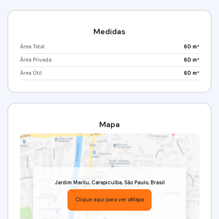
Medidas
Área Total:
60 m²
Área Privada:
60 m²
Área Útil:
60 m²
Mapa
Jardim Marilu
,
Carapicuíba
,
São Paulo
,
Brasil
Clique aqui para ver o
Mapa