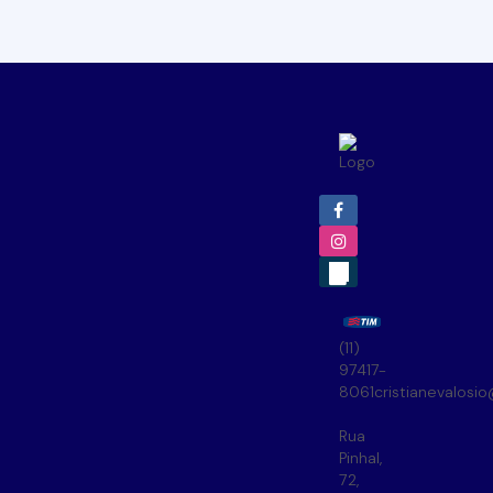
(11)
97417-
8061
cristianevalosi
Rua
Pinhal
,
72
,