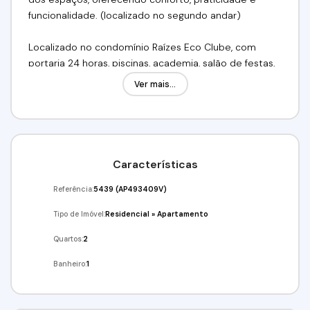
funcionalidade. (localizado no segundo andar)
Localizado no condomínio Raízes Eco Clube, com
portaria 24 horas, piscinas, academia, salão de festas,
churrasqueiras, playground, quadras esportivas,
Ver mais...
espaço pet e ampla área verde. Excelente localização,
com fácil acesso à Rodovia Raposo Tavares,
comércios, escolas e serviços.
Valor:R$285.000,00 Aceita Financiamento! Utilize seu
Características
FGTS!!
Referência:
5439
(AP493409V)
Venha conferir!!! Agende já a sua visita!
Tipo de Imóvel:
Residencial
»
Apartamento
(11) 97417-8061 // (11) 98211-2565
Imobiliária Alfa Negócios.
Quartos:
2
CRECI: 34.726-J
Banheiro:
1