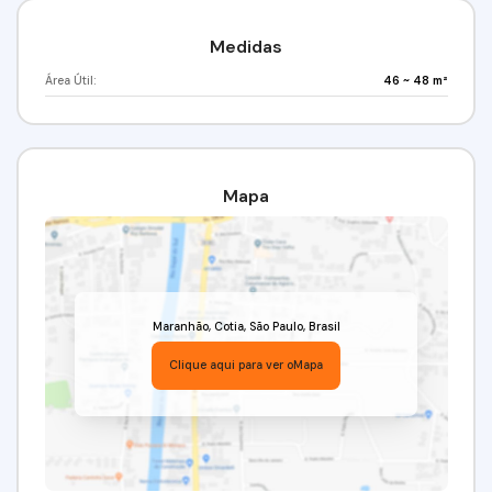
Medidas
Área Útil:
46 ~ 48 m²
Mapa
Maranhão
,
Cotia
,
São Paulo
,
Brasil
Clique aqui para ver o
Mapa