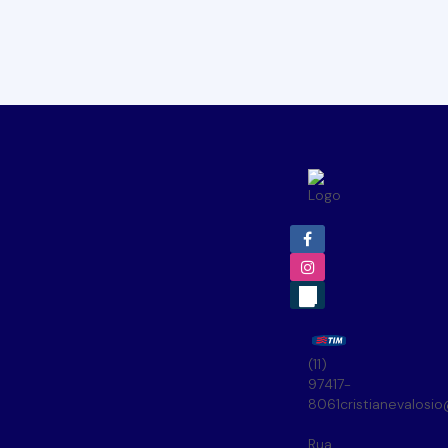
(11)
97417-
8061
cristianevalosi
Rua