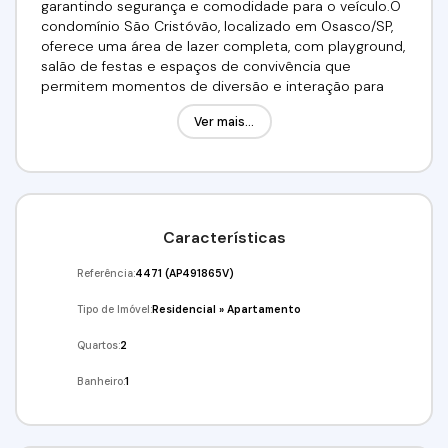
garantindo segurança e comodidade para o veículo.O
condomínio São Cristóvão, localizado em Osasco/SP,
oferece uma área de lazer completa, com playground,
salão de festas e espaços de convivência que
permitem momentos de diversão e interação para
todas as idades. A segurança é reforçada com
Ver mais...
portaria 24 horas, controle de acesso rigoroso e
monitoramento, garantindo tranquilidade e proteção
para os moradores. A localização é estratégica, com
fácil acesso a comércios, escolas, transporte público e
principais vias da cidade, proporcionando praticidade
e conveniência no dia a dia.Valor:R$255.000,00 Aceita
Características
Financiamento! Traga seu FGTS!Venha conferir!!!
Agende já a sua visita!!!(11) 98211-2565 / (11) 97417-
Referência:
4471
(AP491865V)
8061Imobiliária Alfa Negócios.CRECI: 34.726-J
Tipo de Imóvel:
Residencial
»
Apartamento
Quartos:
2
Banheiro:
1