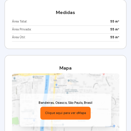
Medidas
Área Total:
55 m²
Área Privada:
55 m²
Área Útil:
55 m²
Mapa
Bandeiras
,
Osasco
,
São Paulo
,
Brasil
Clique aqui para ver o
Mapa