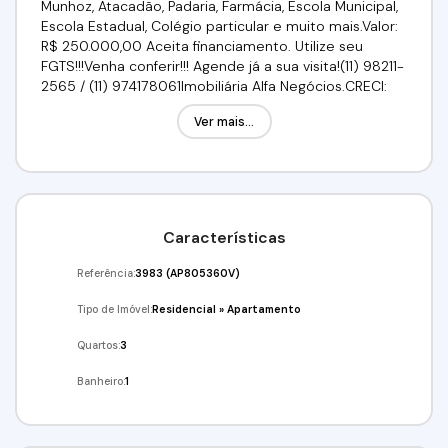
Munhoz, Atacadão, Padaria, Farmácia, Escola Municipal,
Escola Estadual, Colégio particular e muito mais.Valor:
R$ 250.000,00 Aceita financiamento. Utilize seu
FGTS!!!Venha conferir!!! Agende já a sua visita!(11) 98211-
2565 / (11) 974178061Imobiliária Alfa Negócios.CRECI:
34.726-J
Ver mais...
Características
Referência:
3983
(AP805360V)
Tipo de Imóvel:
Residencial
»
Apartamento
Quartos:
3
Banheiro:
1