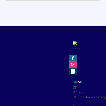
(11)
97417-
8061
cristianevalosi