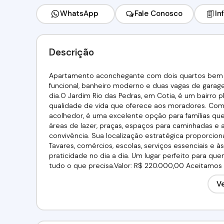
WhatsApp
Fale Conosco
In
Descrição
Apartamento aconchegante com dois quartos bem il
funcional, banheiro moderno e duas vagas de garage
dia.O Jardim Rio das Pedras, em Cotia, é um bairro 
qualidade de vida que oferece aos moradores. Com
acolhedor, é uma excelente opção para famílias qu
áreas de lazer, praças, espaços para caminhadas e 
convivência. Sua localização estratégica proporcion
Tavares, comércios, escolas, serviços essenciais e às
praticidade no dia a dia. Um lugar perfeito para q
tudo o que precisa.Valor: R$ 220.000,00 Aceitamos Fin
98211-2565 / (11) 97417-8061Imobiliária Alfa Negócio
Ve