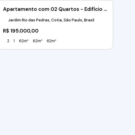
Apartamento com 02 Quartos - Edifício Pedra Diamante - Jardim Rio das Pedras - Cotia/SP
Jardim Rio das Pedras, Cotia, São Paulo, Brasil
R$
195.000,00
2
1
62m²
62m²
62m²