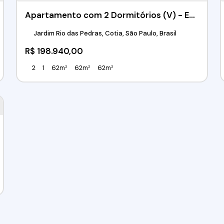
Apartamento com 2 Dormitórios (V) - Edifício Pedra Safira - Rio das Pedras - Cotia / SP
Jardim Rio das Pedras, Cotia, São Paulo, Brasil
R$
198.940,00
2
1
62m²
62m²
62m²