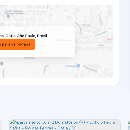
as
,
Cotia
,
São Paulo
,
Brasil
i para ver o
Mapa