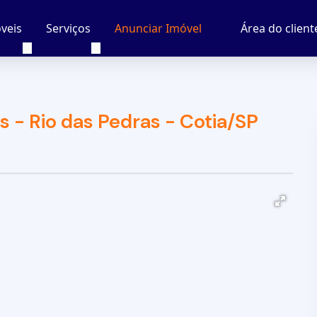
veis
Serviços
Área do client
Anunciar Imóvel
- Rio das Pedras - Cotia/SP